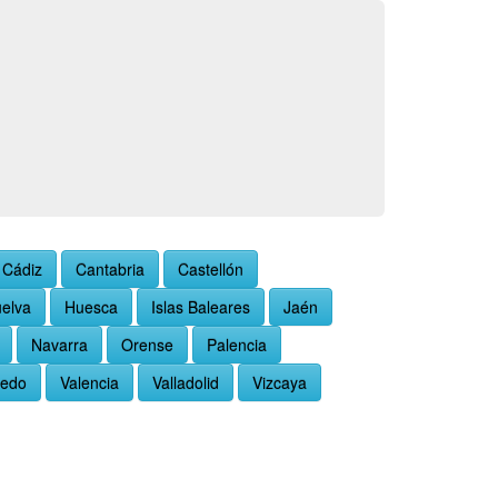
Cádiz
Cantabria
Castellón
elva
Huesca
Islas Baleares
Jaén
Navarra
Orense
Palencia
ledo
Valencia
Valladolid
Vizcaya