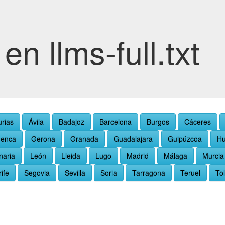
en llms-full.txt
urias
Ávila
Badajoz
Barcelona
Burgos
Cáceres
enca
Gerona
Granada
Guadalajara
Guipúzcoa
Hu
naria
León
Lleida
Lugo
Madrid
Málaga
Murcia
ife
Segovia
Sevilla
Soria
Tarragona
Teruel
To