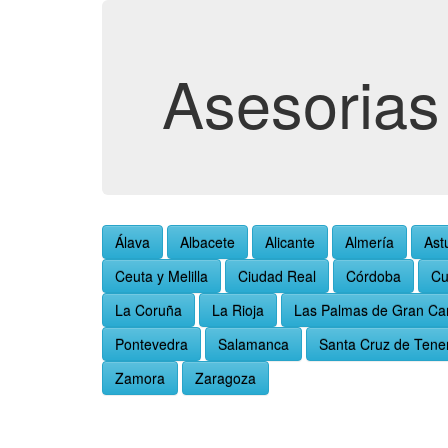
Asesorias 
Álava
Albacete
Alicante
Almería
Ast
Ceuta y Melilla
Ciudad Real
Córdoba
Cu
La Coruña
La Rioja
Las Palmas de Gran Ca
Pontevedra
Salamanca
Santa Cruz de Tener
Zamora
Zaragoza