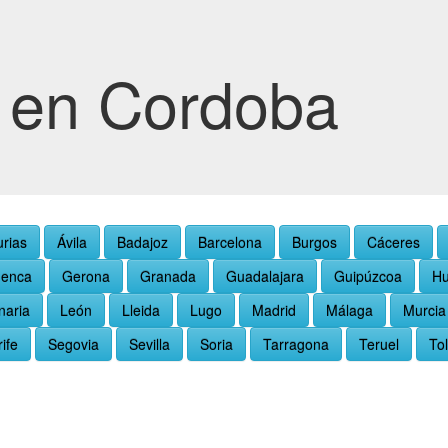
 en Cordoba
urias
Ávila
Badajoz
Barcelona
Burgos
Cáceres
enca
Gerona
Granada
Guadalajara
Guipúzcoa
Hu
naria
León
Lleida
Lugo
Madrid
Málaga
Murcia
ife
Segovia
Sevilla
Soria
Tarragona
Teruel
To