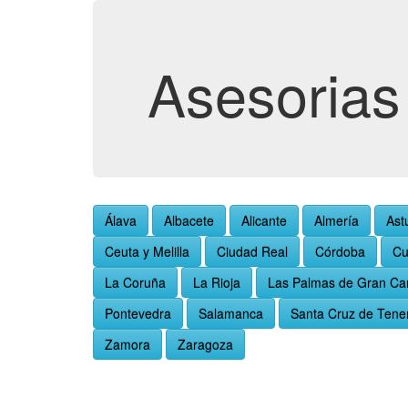
Asesorias
Álava
Albacete
Alicante
Almería
Ast
Ceuta y Melilla
Ciudad Real
Córdoba
Cu
La Coruña
La Rioja
Las Palmas de Gran Ca
Pontevedra
Salamanca
Santa Cruz de Tener
Zamora
Zaragoza