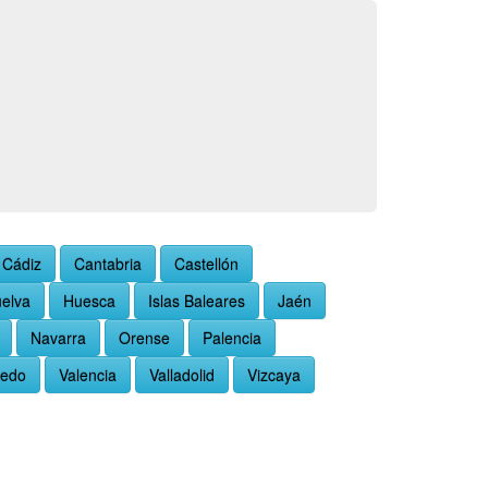
Cádiz
Cantabria
Castellón
elva
Huesca
Islas Baleares
Jaén
Navarra
Orense
Palencia
ledo
Valencia
Valladolid
Vizcaya