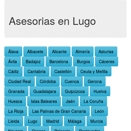
Asesorias en Lugo
Álava
Albacete
Alicante
Almería
Asturias
Ávila
Badajoz
Barcelona
Burgos
Cáceres
Cádiz
Cantabria
Castellón
Ceuta y Melilla
Ciudad Real
Córdoba
Cuenca
Gerona
Granada
Guadalajara
Guipúzcoa
Huelva
Huesca
Islas Baleares
Jaén
La Coruña
La Rioja
Las Palmas de Gran Canaria
León
Lleida
Lugo
Madrid
Málaga
Murcia