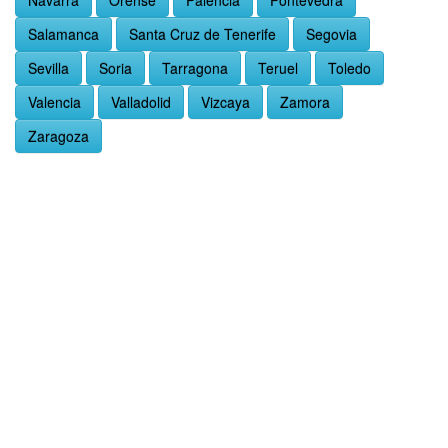
Navarra
Orense
Palencia
Pontevedra
Salamanca
Santa Cruz de Tenerife
Segovia
Sevilla
Soria
Tarragona
Teruel
Toledo
Valencia
Valladolid
Vizcaya
Zamora
Zaragoza