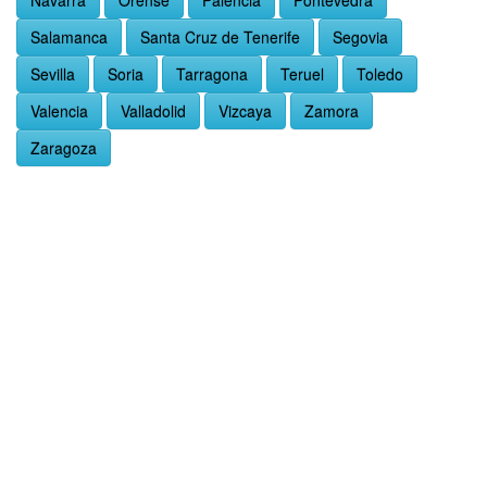
Navarra
Orense
Palencia
Pontevedra
Salamanca
Santa Cruz de Tenerife
Segovia
Sevilla
Soria
Tarragona
Teruel
Toledo
Valencia
Valladolid
Vizcaya
Zamora
Zaragoza