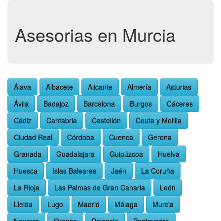
Asesorias en Murcia
Álava
Albacete
Alicante
Almería
Asturias
Ávila
Badajoz
Barcelona
Burgos
Cáceres
Cádiz
Cantabria
Castellón
Ceuta y Melilla
Ciudad Real
Córdoba
Cuenca
Gerona
Granada
Guadalajara
Guipúzcoa
Huelva
Huesca
Islas Baleares
Jaén
La Coruña
La Rioja
Las Palmas de Gran Canaria
León
Lleida
Lugo
Madrid
Málaga
Murcia